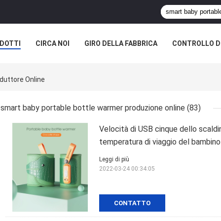
DOTTI
CIRCA NOI
GIRO DELLA FABBRICA
CONTROLLO DI
duttore Online
smart baby portable bottle warmer produzione online
(83)
Velocità di USB cinque dello scaldin
temperatura di viaggio del bambin
Leggi di più
2022-03-24 00:34:05
CONTATTO