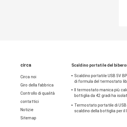
circa
Scaldino portatile del bibero
Scaldino portatile USB 5V BP
Circa noi
di formula del termostato li
Giro della fabbrica
Il termostato manica più cal
Controllo di qualità
bottiglia da 42 gradi ha isolat
portatili per i neonati
contattici
Termostato portatile di USB 
Notizie
scaldino della bottiglia per il 
viaggio 42 gradi per l'infante
Sitemap