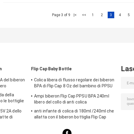
Page 3 of 9
|<
<<
1
2
3
4
5
Las
n
Flip Cap Baby Bottle
A del biberon
Colica libera di flusso regolare dei biberon
bero
BPA di Flip Cap 8 Oz del bambino di PPSU
anti
da della
Ampi biberon Flip Cap PPSU BPA 240ml
o le bottiglie
libero del collo di anti colica
5V 2A dello
anti infante di colica di 180ml /240ml che
latte di
allatta con il biberon bottiglia Flip Cap
PPSU BPA libero