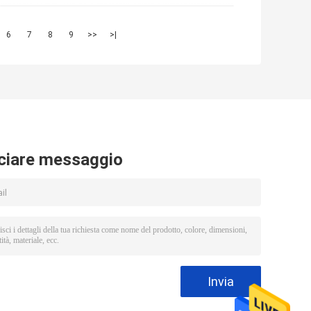
6
7
8
9
>>
>|
ciare messaggio